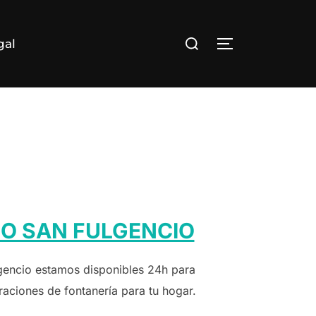
Buscar:
gal
ALTERNAR LA
O SAN FULGENCIO
gencio estamos disponibles 24h para
raciones de fontanería para tu hogar.